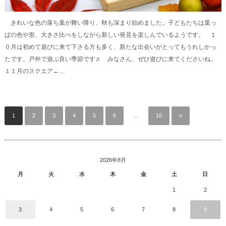
きれいな色の落ち葉が舞い降り、秋も深まり始めました。子どもたちは葉っ
ぱの色や形、大きさ比べをしながら新しい発見を楽しんでいるようです。 １
０月は初めて遊びに来て下さる方も多く、新たな出会いがとってもうれしかっ
たです。戸外で遊ぶ良い季節です♬ みなさん、ぜひ遊びに来てくださいね。
１１月のスクエア←…
1
2
3
4
5
6
…
10
»
2026年8月
月
火
水
木
金
土
日
1
2
3
4
5
6
7
8
9