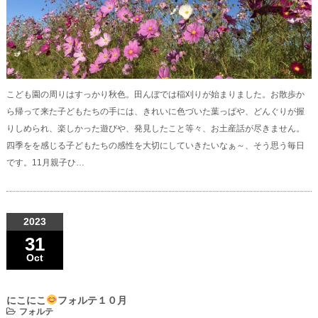
こども園の周りはすっかり秋色。田んぼでは稲刈りが始まりました。お散歩か
ら帰って来た子どもたちの手には、きれいに色づいた葉っぱや、どんぐりが握
りしめられ、楽しかった遊びや、発見したこと等々、お土産話が尽きません。
四季をを感じる子どもたちの感性を大切にしていきたいなぁ～、そう思う毎日
です。11月親子ひ…
2023
31
Oct
にこにこ
フォルテ１０月
フォルテ