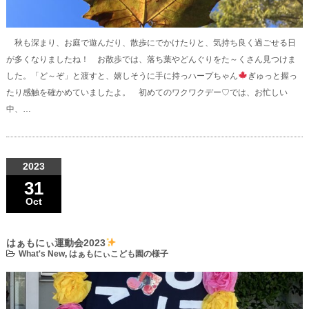
秋も深まり、お庭で遊んだり、散歩にでかけたりと、気持ち良く過ごせる日
が多くなりましたね！ お散歩では、落ち葉やどんぐりをた～くさん見つけま
した。「ど～ぞ」と渡すと、嬉しそうに手に持っハープちゃん
ぎゅっと握っ
たり感触を確かめていましたよ。 初めてのワクワクデー♡では、お忙しい
中、…
2023
31
Oct
はぁもにぃ運動会2023
What's New
,
はぁもにぃこども園の様子