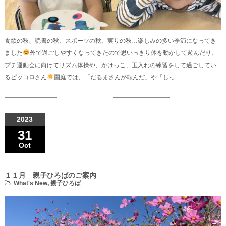
食欲の秋、読書の秋、スポーツの秋、実りの秋…楽しみの多い季節になってき
ました
外で過ごしやすくなってきたので思いっきり体を動かして遊んだり、
プチ運動会に向けてリズム体操や、かけっこ、玉入れの練習をして過ごしてい
るピッコロさん
園庭では、「だるまさんが転んだ」や「しっ…
2023
31
Oct
１１月 親子ひろばのご案内
What's New
,
親子ひろば