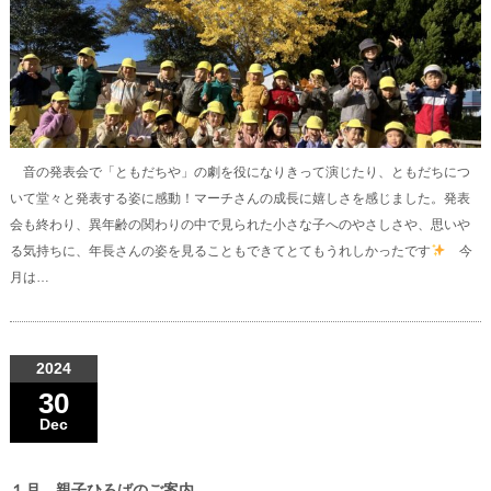
音の発表会で「ともだちや」の劇を役になりきって演じたり、ともだちにつ
いて堂々と発表する姿に感動！マーチさんの成長に嬉しさを感じました。発表
会も終わり、異年齢の関わりの中で見られた小さな子へのやさしさや、思いや
る気持ちに、年長さんの姿を見ることもできてとてもうれしかったです
今
月は…
2024
30
Dec
１月 親子ひろばのご案内