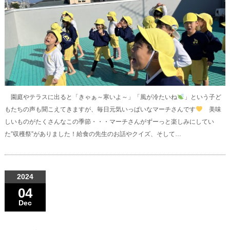
園庭やテラスに出ると「きゃぁ～寒いよ～」「風が冷たいね
」という子ど
もたちの声も聞こえてきますが、毎日元気いっぱいなマーチさんです
美味
しいものがたくさんなこの季節・・・マーチさんがずーっと楽しみにしてい
た”収穫祭”がありました！給食の先生のお話やクイズ、そして…
2024
04
Dec