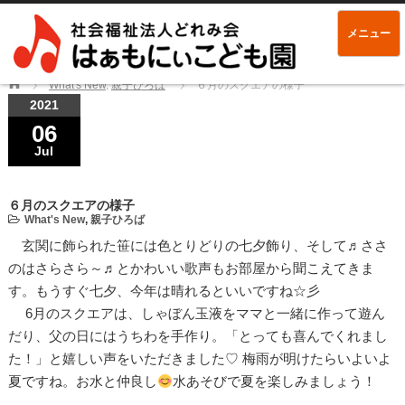
メニュー
Home
What's New
,
親子ひろば
６月のスクエアの様子
2021
06
Jul
６月のスクエアの様子
What's New
,
親子ひろば
玄関に飾られた笹には色とりどりの七夕飾り、そして♬ささ
のはさらさら～♬とかわいい歌声もお部屋から聞こえてきま
す。もうすぐ七夕、今年は晴れるといいですね☆彡
6月のスクエアは、しゃぼん玉液をママと一緒に作って遊ん
だり、父の日にはうちわを手作り。「とっても喜んでくれまし
た！」と嬉しい声をいただきました♡ 梅雨が明けたらいよいよ
夏ですね。お水と仲良し
水あそびで夏を楽しみましょう！