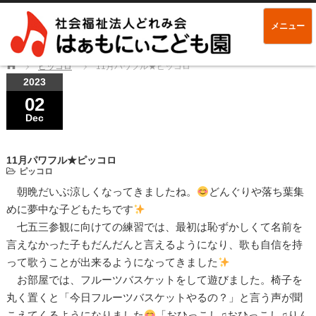
メニュー
Home
ピッコロ
11月パワフル★ピッコロ
2023
02
Dec
11月パワフル★ピッコロ
ピッコロ
朝晩だいぶ涼しくなってきましたね。
どんぐりや落ち葉集
めに夢中な子どもたちです
七五三参観に向けての練習では、最初は恥ずかしくて名前を
言えなかった子もだんだんと言えるようになり、歌も自信を持
って歌うことが出来るようになってきました
お部屋では、フルーツバスケットをして遊びました。椅子を
丸く置くと「今日フルーツバスケットやるの？」と言う声が聞
こえてくるようになりました
「おひっこし♫おひっこし♫りん