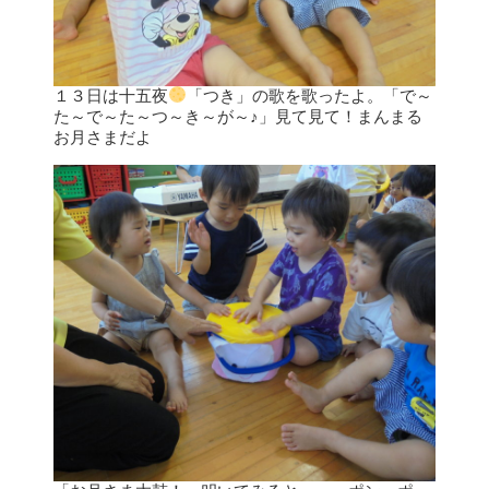
１３日は十五夜
「つき」の歌を歌ったよ。「で～
た～で～た～つ～き～が～♪」見て見て！まんまる
お月さまだよ