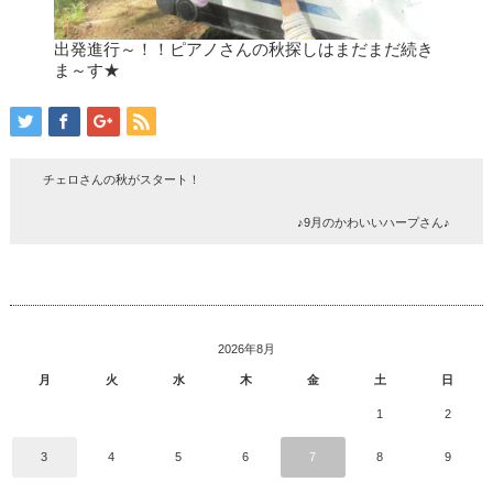
出発進行～！！ピアノさんの秋探しはまだまだ続き
ま～す★
チェロさんの秋がスタート！
♪9月のかわいいハープさん♪
2026年8月
月
火
水
木
金
土
日
1
2
3
4
5
6
7
8
9