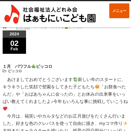
メニュー
Home
ピッコロ
１月 パワフル
ピッコロ
2024
02
Feb
１月 パワフル
ピッコロ
ピッコロ
あけましておめでとうございます
新しい年のスタートに、
キラキラした笑顔で登園をしてきた子どもたち
「お餅食べた
んだ」や「おばあちゃんに会ったの」とお休みの出来事をいっ
ぱい教えてくれましたよ♪今年もいろんな事に挑戦していこうね
今月は、福笑いやカルタなどのお正月遊びをたくさん行いま
した。好きな色のクレパスを使って自由に描き、myコマ作り
大好きなキャラクターを描いたり、紙皿の凹凸部分にいっぱい