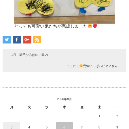
とっても可愛い鬼たちが完成しました
1月 親子ひろばのご案内
にこにこ
元気いっぱいピアノさん
2026年8月
月
火
水
木
金
土
日
1
2
3
4
5
6
7
8
9