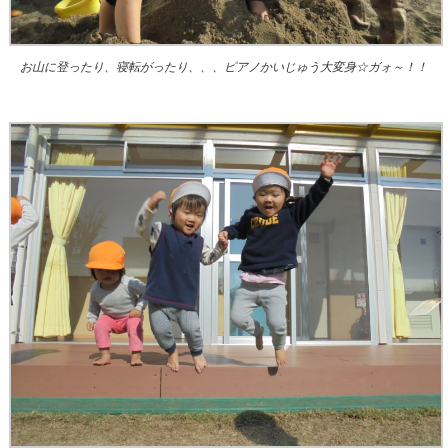
お山に登ったり、寝転がったり、、、ピアノかいじゅう大変身☆ガォ～！！