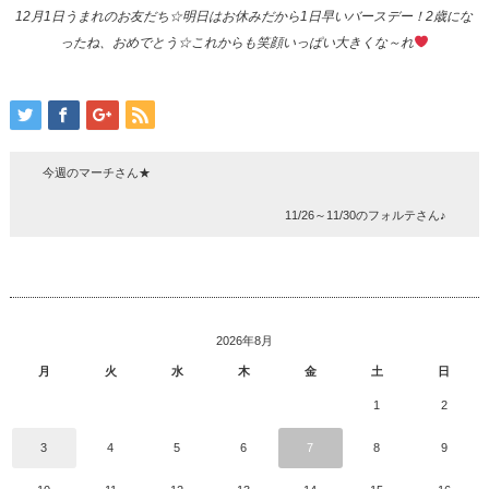
12月1日うまれのお友だち☆明日はお休みだから1日早いバースデー！2歳にな
ったね、おめでとう☆これからも笑顔いっぱい大きくな～れ
今週のマーチさん★
11/26～11/30のフォルテさん♪
2026年8月
月
火
水
木
金
土
日
1
2
3
4
5
6
7
8
9