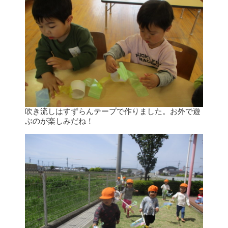
吹き流しはすずらんテープで作りました。お外で遊
ぶのが楽しみだね！