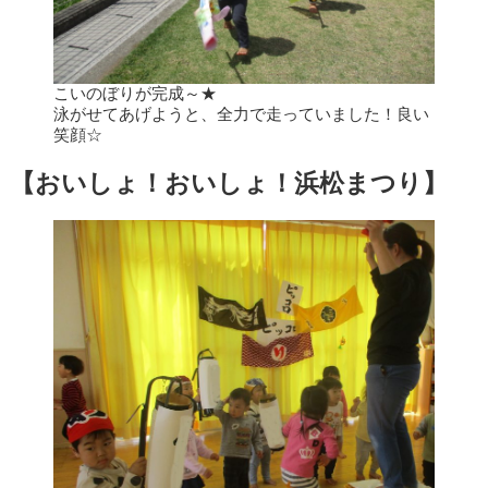
こいのぼりが完成～★
泳がせてあげようと、全力で走っていました！良い
笑顔☆
【おいしょ！おいしょ！浜松まつり】