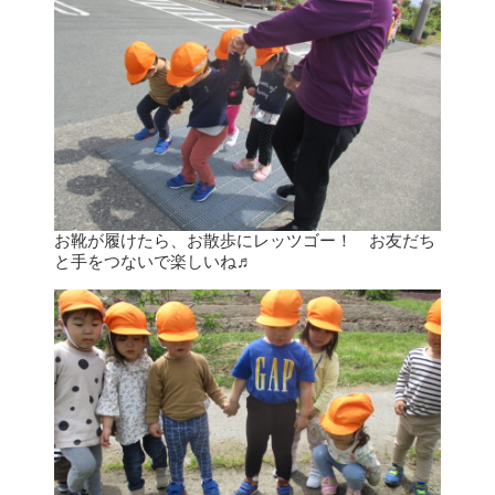
お靴が履けたら、お散歩にレッツゴー！ お友だち
と手をつないで楽しいね♬