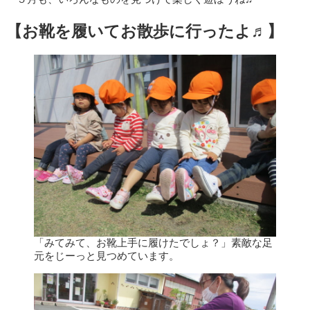
【お靴を履いてお散歩に行ったよ♬】
「みてみて、お靴上手に履けたでしょ？」素敵な足
元をじーっと見つめています。