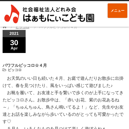
メニュー
Home
ピッコロ
パワフルピッコロ☆４月
2021
30
Apr
パワフルピッコロ☆４月
ピッコロ
お天気のいい日も続いた４月、お庭で遊んだりお散歩に出掛
けて、春を見つけたり、風をいっぱい感じて遊びました♪
お靴を履いて、お友達と手を繋いで歩くのが上手になってき
たピッコロさん。お散歩中は、「赤いお花、紫のお花あるね
～」「ちゅんちゅん、鳥さん鳴いてるよ！」など、先生やお友
達とお話を楽しみながら歩いているのがとっても可愛かったで
す♡
５月も、いろんなものを見つけて楽しく遊ぼうね♬